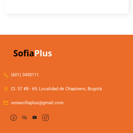
(601) 3430111
Cl. 57 #8 - 69, Localidad de Chapinero, Bogotá
senasofiaplus@gmail.com