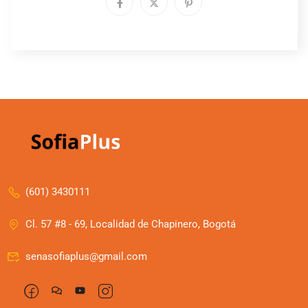
(601) 3430111
Cl. 57 #8 - 69, Localidad de Chapinero, Bogotá
senasofiaplus@gmail.com