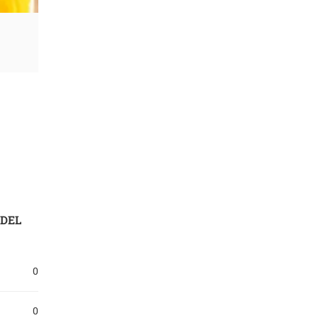
 DEL
0
0