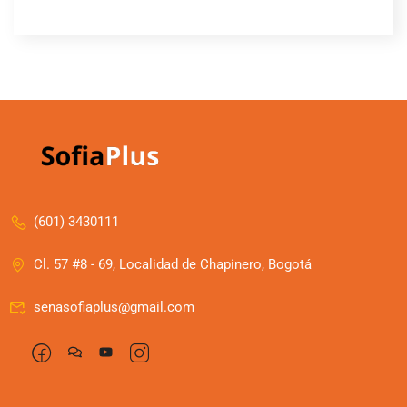
(601) 3430111
Cl. 57 #8 - 69, Localidad de Chapinero, Bogotá
senasofiaplus@gmail.com