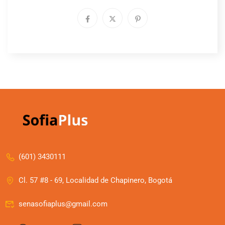
(601) 3430111
Cl. 57 #8 - 69, Localidad de Chapinero, Bogotá
senasofiaplus@gmail.com