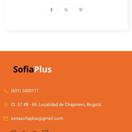
(601) 3430111
Cl. 57 #8 - 69, Localidad de Chapinero, Bogotá
senasofiaplus@gmail.com